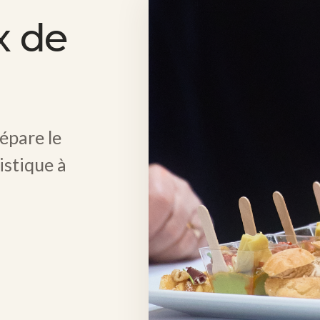
x de
épare le
gistique à