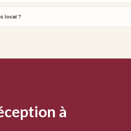
 local ?
éception à