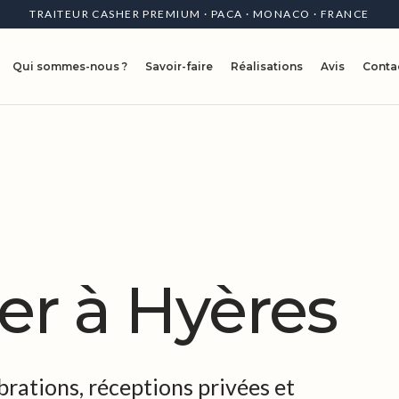
TRAITEUR CASHER PREMIUM · PACA · MONACO · FRANCE
Qui sommes-nous ?
Savoir-faire
Réalisations
Avis
Conta
er à Hyères
brations, réceptions privées et