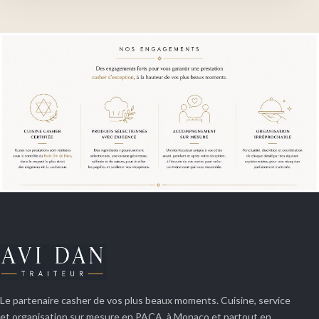
Le partenaire casher de vos plus beaux moments. Cuisine, service
et organisation sur mesure en PACA, à Monaco et partout en